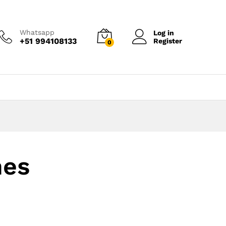
Whatsapp
Log in
+51 994108133
Register
0
nes