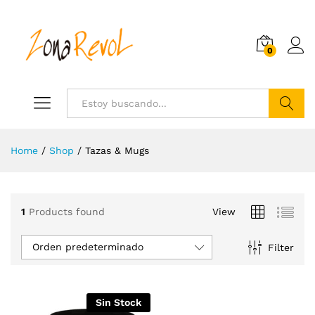
0
Search
Home
/
Shop
/
Tazas & Mugs
cio
cio
1
Products found
View
nimo
ximo
Orden predeterminado
Filter
Sin Stock