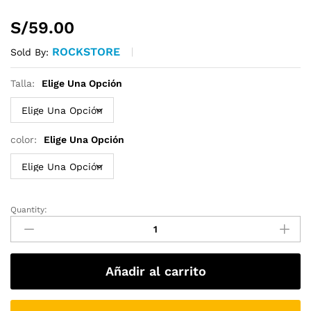
S/
59.00
ROCKSTORE
Sold By:
Talla:
Elige Una Opción
color:
Elige Una Opción
Quantity:
Double
Double
Nine
quantity
Añadir al carrito